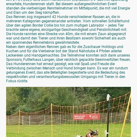
erwartete, Hunderennen statt. Bei diesem außergewöhnlichen Event
standen die vierbeinigen Rennteilnehmer im Mittelpunkt, die mit viel Energie
und Elan um den Sieg kämpften.
Das Rennen zog insgesamt 42 Hunde verschiedener Rassen an, die in
mehreren Kategorien gegeneinander antraten. Vom schnellen Schäferhund
über den agilen Border Collie bis hin zum mutigen Labrador – jedes Tier
brachte seine eigene, einzigartige Geschwindigkeit und Persönlichkeit mit.
Die Hunde rannten eine Strecke von 40m, die mit einem Zaun abgegrenzt
war und damit den Tieren und ihren Besitzern sowohl Sicherheit als auch
ein spannendes Rennerlebnis gewährleistete.
Neben dem eigentlichen Rennen gab es für die Zuschauer Hotdogs und
Kuchen und für die Vierbeiner bot der Stand Nähstube 4 Pfoten allerlei
Leckereien und Handgemachtes. Die Teilnehmer konnten sich dank unseres
Sponsors, Futterhaus Langen, über reichlich gepackte Gewinnertüten freuen.
Das Hunderennen hat erneut gezeigt, wie viel Spaß und Freude die
Verbindung zwischen Mensch und Hund bringen kann. Es war ein rundum
gelungenes Event, das alle Beteiligten begeisterte und die Bedeutung des
respektvollen und verantwortungsbewussten Umgangs mit Tieren in den
Fokus rückte.