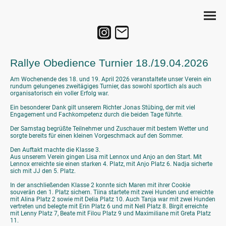
Rallye Obedience Turnier 18./19.04.2026
Am Wochenende des 18. und 19. April 2026 veranstaltete unser Verein ein
rundum gelungenes zweitägiges Turnier, das sowohl sportlich als auch
organisatorisch ein voller Erfolg war.
Ein besonderer Dank gilt unserem Richter Jonas Stübing, der mit viel
Engagement und Fachkompetenz durch die beiden Tage führte.
Der Samstag begrüßte Teilnehmer und Zuschauer mit bestem Wetter und
sorgte bereits für einen kleinen Vorgeschmack auf den Sommer.
Den Auftakt machte die Klasse 3.
Aus unserem Verein gingen Lisa mit Lennox und Anjo an den Start. Mit
Lennox erreichte sie einen starken 4. Platz, mit Anjo Platz 6. Nadja sicherte
sich mit JJ den 5. Platz.
In der anschließenden Klasse 2 konnte sich Maren mit ihrer Cookie
souverän den 1. Platz sichern. Tiina startete mit zwei Hunden und erreichte
mit Alina Platz 2 sowie mit Delia Platz 10. Auch Tanja war mit zwei Hunden
vertreten und belegte mit Erin Platz 6 und mit Nell Platz 8. Birgit erreichte
mit Lenny Platz 7, Beate mit Filou Platz 9 und Maximiliane mit Greta Platz
11.