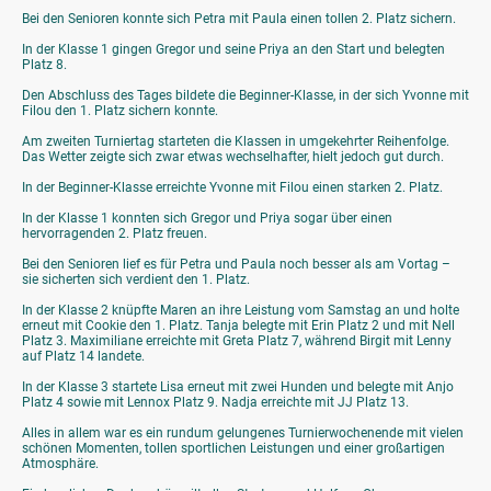
Bei den Senioren konnte sich Petra mit Paula einen tollen 2. Platz sichern.
In der Klasse 1 gingen Gregor und seine Priya an den Start und belegten
Platz 8.
Den Abschluss des Tages bildete die Beginner-Klasse, in der sich Yvonne mit
Filou den 1. Platz sichern konnte.
Am zweiten Turniertag starteten die Klassen in umgekehrter Reihenfolge.
Das Wetter zeigte sich zwar etwas wechselhafter, hielt jedoch gut durch.
In der Beginner-Klasse erreichte Yvonne mit Filou einen starken 2. Platz.
In der Klasse 1 konnten sich Gregor und Priya sogar über einen
hervorragenden 2. Platz freuen.
Bei den Senioren lief es für Petra und Paula noch besser als am Vortag –
sie sicherten sich verdient den 1. Platz.
In der Klasse 2 knüpfte Maren an ihre Leistung vom Samstag an und holte
erneut mit Cookie den 1. Platz. Tanja belegte mit Erin Platz 2 und mit Nell
Platz 3. Maximiliane erreichte mit Greta Platz 7, während Birgit mit Lenny
auf Platz 14 landete.
In der Klasse 3 startete Lisa erneut mit zwei Hunden und belegte mit Anjo
Platz 4 sowie mit Lennox Platz 9. Nadja erreichte mit JJ Platz 13.
Alles in allem war es ein rundum gelungenes Turnierwochenende mit vielen
schönen Momenten, tollen sportlichen Leistungen und einer großartigen
Atmosphäre.